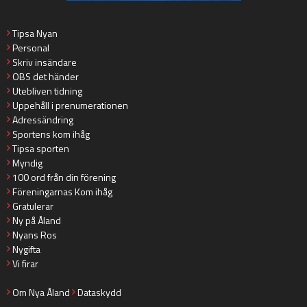
Tipsa Nyan
Personal
Skriv insändare
OBS det händer
Utebliven tidning
Uppehåll i prenumerationen
Adressändring
Sportens kom ihåg
Tipsa sporten
Myndig
100 ord från din förening
Föreningarnas Kom ihåg
Gratulerar
Ny på Åland
Nyans Ros
Nygifta
Vi firar
Om Nya Åland
Dataskydd