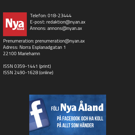
Telefon: 018-23444
E-post:
redaktion@nyan.ax
Annons:
annons@nyan.ax
Prenumeration:
prenumeration@nyan.ax
Adress: Norra Esplanadgatan 1
22100 Mariehamn
ISSN 0359-1441 (print)
ISSN 2490-1628 (online)