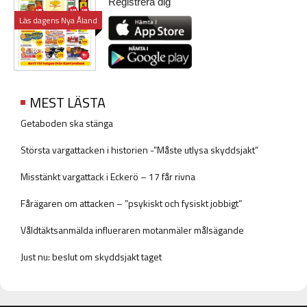
Registrera dig
Läs dagens Nya Åland
MEST LÄSTA
Getaboden ska stänga
Största vargattacken i historien -”Måste utlysa skyddsjakt”
Misstänkt vargattack i Eckerö – 17 får rivna
Fårägaren om attacken – ”psykiskt och fysiskt jobbigt”
Våldtäktsanmälda influeraren motanmäler målsägande
Just nu: beslut om skyddsjakt taget