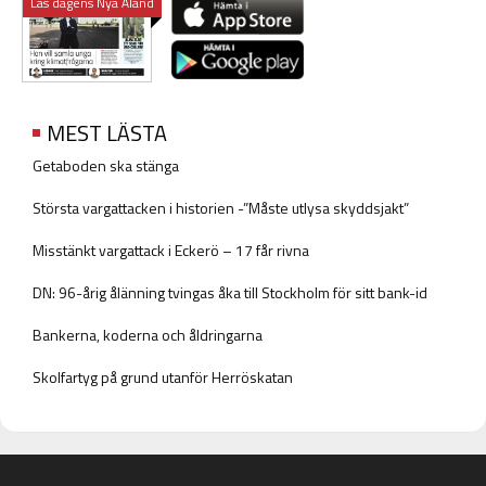
Läs dagens Nya Åland
MEST LÄSTA
Getaboden ska stänga
Största vargattacken i historien -”Måste utlysa skyddsjakt”
Misstänkt vargattack i Eckerö – 17 får rivna
DN: 96-årig ålänning tvingas åka till Stockholm för sitt bank-id
Bankerna, koderna och åldringarna
Skolfartyg på grund utanför Herröskatan