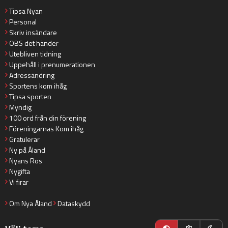
Tipsa Nyan
Personal
Skriv insändare
OBS det händer
Utebliven tidning
Uppehåll i prenumerationen
Adressändring
Sportens kom ihåg
Tipsa sporten
Myndig
100 ord från din förening
Föreningarnas Kom ihåg
Gratulerar
Ny på Åland
Nyans Ros
Nygifta
Vi firar
Om Nya Åland
Dataskydd