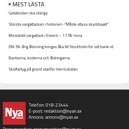
MEST LÄSTA
Getaboden ska stänga
Största vargattacken i historien -”Måste utlysa skyddsjakt”
Misstänkt vargattack i Eckerö – 17 får rivna
DN: 96-årig ålänning tvingas åka till Stockholm för sitt bank-id
Bankerna, koderna och åldringarna
Skolfartyg på grund utanför Herröskatan
Telefon: 018-23444
E-post:
redaktion@nyan.ax
Annons:
annons@nyan.ax