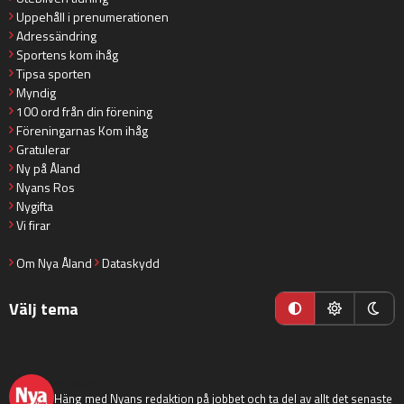
Uppehåll i prenumerationen
Adressändring
Sportens kom ihåg
Tipsa sporten
Myndig
100 ord från din förening
Föreningarnas Kom ihåg
Gratulerar
Ny på Åland
Nyans Ros
Nygifta
Vi firar
Om Nya Åland
Dataskydd
Välj tema
nyaaland
Häng med Nyans redaktion på jobbet och ta del av allt det senaste