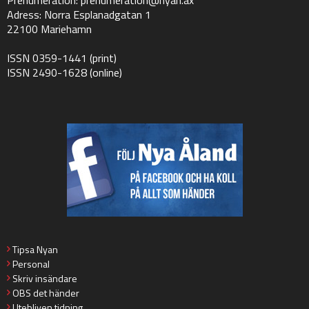
Prenumeration:
prenumeration@nyan.ax
Adress: Norra Esplanadgatan 1
22100 Mariehamn
ISSN 0359-1441 (print)
ISSN 2490-1628 (online)
Tipsa Nyan
Personal
Skriv insändare
OBS det händer
Utebliven tidning