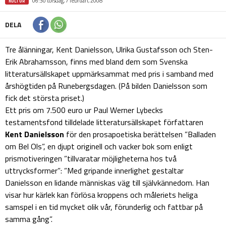
06:30 torsdag, 7 februari, 2008
KULTUR
DELA
Tre ålänningar, Kent Danielsson, Ulrika Gustafsson och Sten-
Erik Abrahamsson, finns med bland dem som Svenska
litteratursällskapet uppmärksammat med pris i samband med
årshögtiden på Runebergsdagen. (På bilden Danielsson som
fick det största priset.)
Ett pris om 7.500 euro ur Paul Werner Lybecks
testamentsfond tilldelade litteratursällskapet författaren
Kent Danielsson
för den prosapoetiska berättelsen ”Balladen
om Bel Ols”, en djupt originell och vacker bok som enligt
prismotiveringen ”tillvaratar möjligheterna hos två
uttrycksformer”: ”Med gripande innerlighet gestaltar
Danielsson en lidande människas väg till självkännedom. Han
visar hur kärlek kan förlösa kroppens och måleriets heliga
samspel i en tid mycket olik vår, förunderlig och fattbar på
samma gång”.