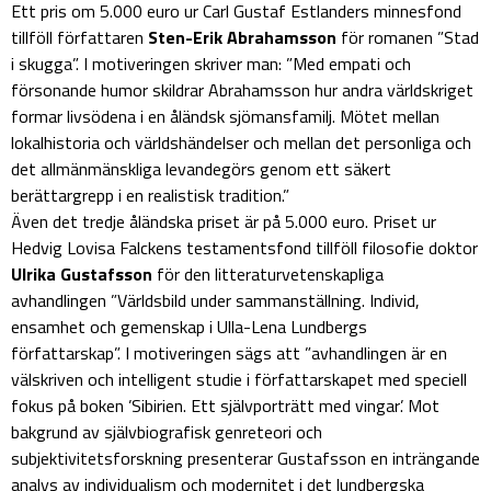
Ett pris om 5.000 euro ur Carl Gustaf Estlanders minnesfond
tillföll författaren
Sten-Erik Abrahamsson
för romanen ”Stad
i skugga”. I motiveringen skriver man: ”Med empati och
försonande humor skildrar Abrahamsson hur andra världskriget
formar livsödena i en åländsk sjömansfamilj. Mötet mellan
lokalhistoria och världshändelser och mellan det personliga och
det allmänmänskliga levandegörs genom ett säkert
berättargrepp i en realistisk tradition.”
Även det tredje åländska priset är på 5.000 euro. Priset ur
Hedvig Lovisa Falckens testamentsfond tillföll filosofie doktor
Ulrika Gustafsson
för den litteraturvetenskapliga
avhandlingen ”Världsbild under sammanställning. Individ,
ensamhet och gemenskap i Ulla-Lena Lundbergs
författarskap”. I motiveringen sägs att ”avhandlingen är en
välskriven och intelligent studie i författarskapet med speciell
fokus på boken ’Sibirien. Ett självporträtt med vingar’. Mot
bakgrund av självbiografisk genreteori och
subjektivitetsforskning presenterar Gustafsson en inträngande
analys av individualism och modernitet i det lundbergska