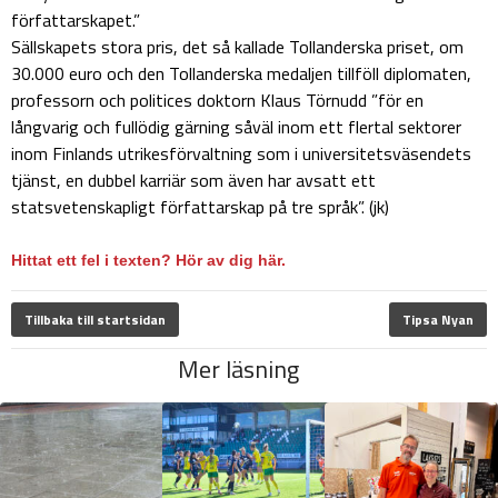
författarskapet.”
Sällskapets stora pris, det så kallade Tollanderska priset, om
30.000 euro och den Tollanderska medaljen tillföll diplomaten,
professorn och politices doktorn Klaus Törnudd ”för en
långvarig och fullödig gärning såväl inom ett flertal sektorer
inom Finlands utrikesförvaltning som i universitetsväsendets
tjänst, en dubbel karriär som även har avsatt ett
statsvetenskapligt författarskap på tre språk”. (jk)
Hittat ett fel i texten? Hör av dig här.
Tillbaka till startsidan
Tipsa Nyan
Mer läsning