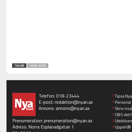
TAGGAR
JONAS WILÉN
Telefon: 018-23444
Tipsa Ny
E-post:
redaktion@nyan.ax
Personal
Annons:
annons@nyan.ax
Skriv ins
OBS det 
Prenumeration:
prenumeration@nyan.ax
Utebliven
Adress: Norra Esplanadgatan 1
Uppehåll 