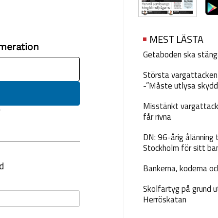
MEST LÄSTA
Getaboden ska stäng
Största vargattacken i
-”Måste utlysa skydd
Misstänkt vargattack
får rivna
DN: 96-årig ålänning t
Stockholm för sitt ba
Bankerna, koderna och
Skolfartyg på grund u
Herröskatan