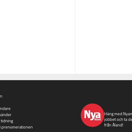
an
nyaaland
ändare
Häng med Nyans
händer
jobbet och ta de
 tidning
från Åland!
i prenumerationen