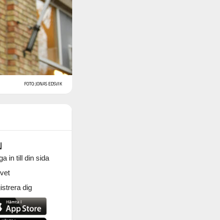
FOTO: JONAS EDSVIK
N
a in till din sida
vet
strera dig