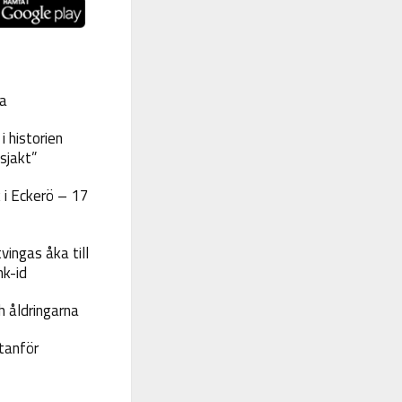
a
 historien
sjakt”
 i Eckerö – 17
vingas åka till
nk-id
 åldringarna
tanför