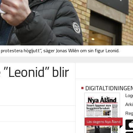
t protestera högljutt", säger Jonas Wilén om sin figur Leonid.
”Leonid” blir
DIGITALTIDNINGE
Logg
Arki
Regi
Läs dagens Nya Åland