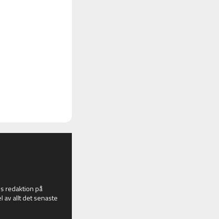
 redaktion på
l av allt det senaste