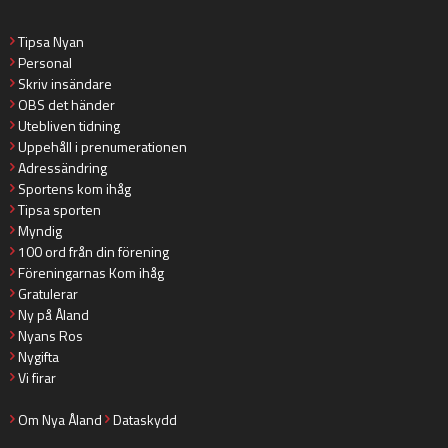
Tipsa Nyan
Personal
Skriv insändare
OBS det händer
Utebliven tidning
Uppehåll i prenumerationen
Adressändring
Sportens kom ihåg
Tipsa sporten
Myndig
100 ord från din förening
Föreningarnas Kom ihåg
Gratulerar
Ny på Åland
Nyans Ros
Nygifta
Vi firar
Om Nya Åland
Dataskydd