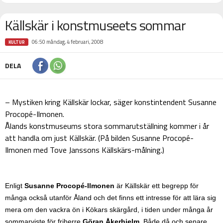
Källskär i konstmuseets sommar
06:50 måndag, 4 februari, 2008
KULTUR
DELA
– Mystiken kring Källskär lockar, säger konstintendent Susanne
Procopé-Ilmonen.
Ålands konstmuseums stora sommarutställning kommer i år
att handla om just Källskär. (På bilden Susanne Procopé-
Ilmonen med Tove Janssons Källskärs-målning.)
Enligt
Susanne Procopé-Ilmonen
är Källskär ett begrepp för
många också utanför Åland och det finns ett intresse för att lära sig
mera om den vackra ön i Kökars skärgård, i tiden under många år
sommarviste för friherre
Göran Åkerhielm
. Både då och senare