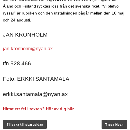
Åland och Finland rycktes loss från det svenska riket. ”Vi blefvo
ryssar” är rubriken och den utställningen pågår mellan den 16 maj
och 24 augusti.
JAN KRONHOLM
jan.kronholm@nyan.ax
tfn 528 466
Foto: ERKKI SANTAMALA
erkki.santamala@nyan.ax
Hittat ett fel i texten? Hör av dig här.
Tillbaka till startsidan
Tipsa Nyan