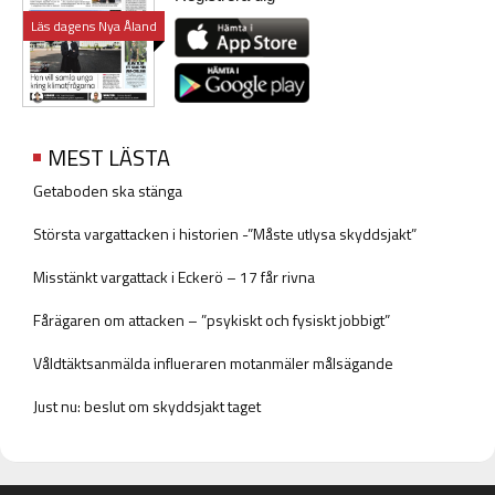
Läs dagens Nya Åland
MEST LÄSTA
Getaboden ska stänga
Största vargattacken i historien -”Måste utlysa skyddsjakt”
Misstänkt vargattack i Eckerö – 17 får rivna
Fårägaren om attacken – ”psykiskt och fysiskt jobbigt”
Våldtäktsanmälda influeraren motanmäler målsägande
Just nu: beslut om skyddsjakt taget