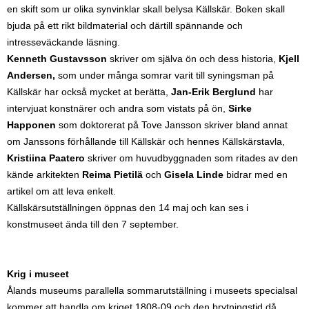
en skift som ur olika synvinklar skall belysa Källskär. Boken skall
bjuda på ett rikt bildmaterial och därtill spännande och
intresseväckande läsning.
Kenneth Gustavsson
skriver om själva ön och dess historia,
Kjell
Andersen,
som under många somrar varit till syningsman på
Källskär har också mycket at berätta,
Jan-Erik Berglund
har
intervjuat konstnärer och andra som vistats på ön,
Sirke
Happonen
som doktorerat på Tove Jansson skriver bland annat
om Janssons förhållande till Källskär och hennes Källskärstavla,
Kristiina Paatero
skriver om huvudbyggnaden som ritades av den
kände arkitekten
Reima Pietilä
och
Gisela Linde
bidrar med en
artikel om att leva enkelt.
Källskärsutställningen öppnas den 14 maj och kan ses i
konstmuseet ända till den 7 september.
Krig i museet
Ålands museums parallella sommarutställning i museets specialsal
kommer att handla om kriget 1808-09 och den brytningstid då