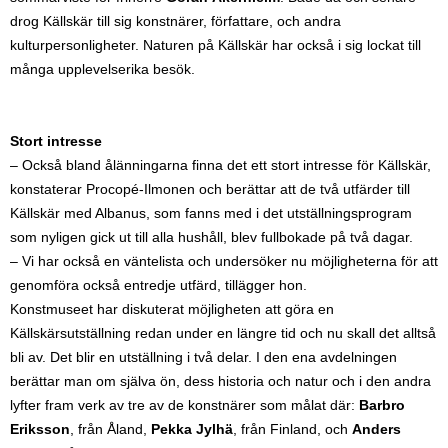
drog Källskär till sig konstnärer, författare, och andra
kulturpersonligheter. Naturen på Källskär har också i sig lockat till
många upplevelserika besök.
Stort intresse
– Också bland ålänningarna finna det ett stort intresse för Källskär,
konstaterar Procopé-Ilmonen och berättar att de två utfärder till
Källskär med Albanus, som fanns med i det utställningsprogram
som nyligen gick ut till alla hushåll, blev fullbokade på två dagar.
– Vi har också en väntelista och undersöker nu möjligheterna för att
genomföra också entredje utfärd, tillägger hon.
Konstmuseet har diskuterat möjligheten att göra en
Källskärsutställning redan under en längre tid och nu skall det alltså
bli av. Det blir en utställning i två delar. I den ena avdelningen
berättar man om själva ön, dess historia och natur och i den andra
lyfter fram verk av tre av de konstnärer som målat där:
Barbro
Eriksson
, från Åland,
Pekka Jylhä
, från Finland, och
Anders