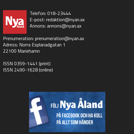
Telefon: 018-23444
E-post:
redaktion@nyan.ax
Annons:
annons@nyan.ax
Prenumeration:
prenumeration@nyan.ax
Adress: Norra Esplanadgatan 1
22100 Mariehamn
ISSN 0359-1441 (print)
ISSN 2490-1628 (online)