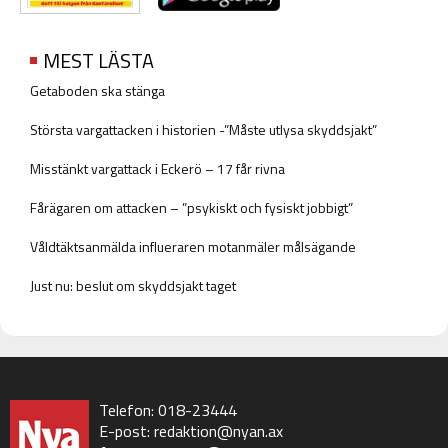
MEST LÄSTA
Getaboden ska stänga
Största vargattacken i historien -”Måste utlysa skyddsjakt”
Misstänkt vargattack i Eckerö – 17 får rivna
Fårägaren om attacken – ”psykiskt och fysiskt jobbigt”
Våldtäktsanmälda influeraren motanmäler målsägande
Just nu: beslut om skyddsjakt taget
Telefon: 018-23444
E-post:
redaktion@nyan.ax