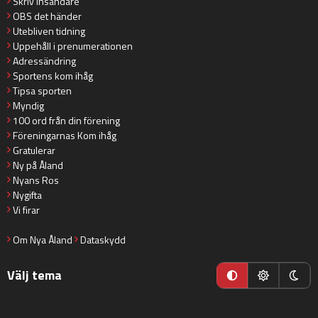
Skriv insändare
OBS det händer
Utebliven tidning
Uppehåll i prenumerationen
Adressändring
Sportens kom ihåg
Tipsa sporten
Myndig
100 ord från din förening
Föreningarnas Kom ihåg
Gratulerar
Ny på Åland
Nyans Ros
Nygifta
Vi firar
Om Nya Åland
Dataskydd
Välj tema