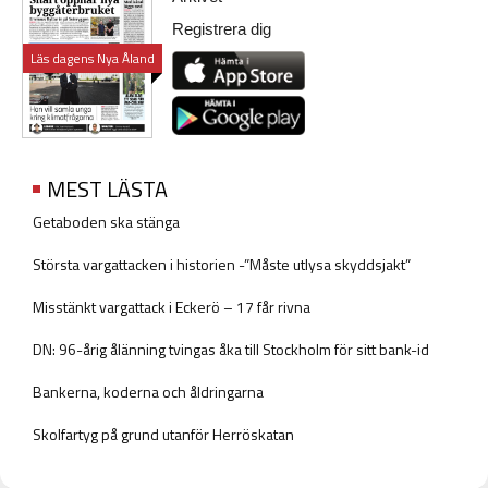
Registrera dig
Läs dagens Nya Åland
MEST LÄSTA
Getaboden ska stänga
Största vargattacken i historien -”Måste utlysa skyddsjakt”
Misstänkt vargattack i Eckerö – 17 får rivna
DN: 96-årig ålänning tvingas åka till Stockholm för sitt bank-id
Bankerna, koderna och åldringarna
Skolfartyg på grund utanför Herröskatan