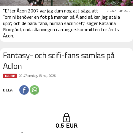
"Efter Åcon 2007 var jag dum nog att säga att
FOTO: MATILDA SAUL
”om ni behöver en fot på marken på Åland så kan jag ställa
upp”, och de bara: ”aha, human sacrifice!”," säger Katarina
Norrgård, enda ålänningen i arrangörskommittén för årets
Åcon.
Fantasy- och scifi-fans samlas på
Adlon
09:47 onsdag, 13 maj, 2026
KULTUR
DELA