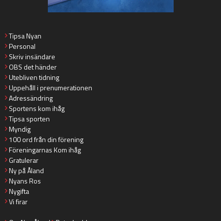
Tipsa Nyan
Personal
Skriv insändare
OBS det händer
Utebliven tidning
Uppehåll i prenumerationen
Adressändring
Sportens kom ihåg
Tipsa sporten
Myndig
100 ord från din förening
Föreningarnas Kom ihåg
Gratulerar
Ny på Åland
Nyans Ros
Nygifta
Vi firar