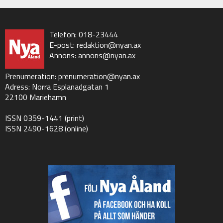
Telefon: 018-23444
E-post:
redaktion@nyan.ax
Annons:
annons@nyan.ax
Prenumeration:
prenumeration@nyan.ax
Adress: Norra Esplanadgatan 1
22100 Mariehamn
ISSN 0359-1441 (print)
ISSN 2490-1628 (online)