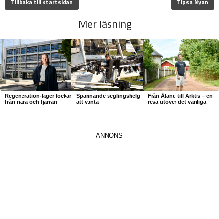
Tillbaka till startsidan
Tipsa Nyan
Mer läsning
Regeneration-läger lockar
Spännande seglingshelg
Från Åland till Arktis – en
från nära och fjärran
att vänta
resa utöver det vanliga