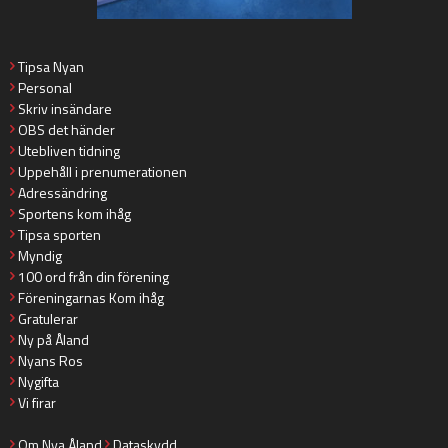
Tipsa Nyan
Personal
Skriv insändare
OBS det händer
Utebliven tidning
Uppehåll i prenumerationen
Adressändring
Sportens kom ihåg
Tipsa sporten
Myndig
100 ord från din förening
Föreningarnas Kom ihåg
Gratulerar
Ny på Åland
Nyans Ros
Nygifta
Vi firar
Om Nya Åland
Dataskydd