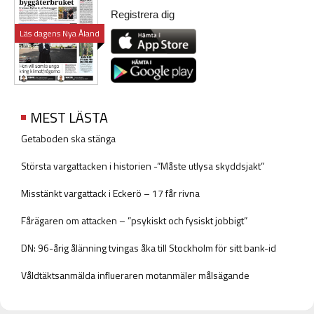
Registrera dig
Läs dagens Nya Åland
MEST LÄSTA
Getaboden ska stänga
Största vargattacken i historien -”Måste utlysa skyddsjakt”
Misstänkt vargattack i Eckerö – 17 får rivna
Fårägaren om attacken – ”psykiskt och fysiskt jobbigt”
DN: 96-årig ålänning tvingas åka till Stockholm för sitt bank-id
Våldtäktsanmälda influeraren motanmäler målsägande