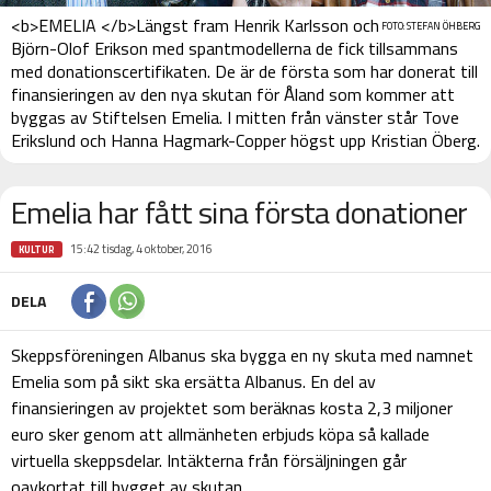
<b>EMELIA </b>Längst fram Henrik Karlsson och
FOTO: STEFAN ÖHBERG
Björn-Olof Erikson med spantmodellerna de fick tillsammans
med donationscertifikaten. De är de första som har donerat till
finansieringen av den nya skutan för Åland som kommer att
byggas av Stiftelsen Emelia. I mitten från vänster står Tove
Erikslund och Hanna Hagmark-Copper högst upp Kristian Öberg.
Emelia har fått sina första donationer
15:42 tisdag, 4 oktober, 2016
KULTUR
DELA
Skeppsföreningen Albanus ska bygga en ny skuta med namnet
Emelia som på sikt ska ersätta Albanus. En del av
finansieringen
av projektet som beräknas kosta 2,3 miljoner
euro
sker genom att allmänheten erbjuds köpa så kallade
virtuella skeppsdelar. Intäkterna från försäljningen går
oavkortat till bygget av skutan.