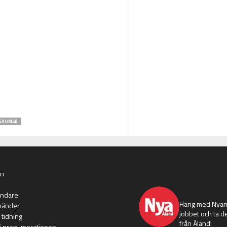
GDOMAR
an
nyaaland
ändare
Häng med Nyans
händer
jobbet och ta de
 tidning
från Åland!
i prenumerationen