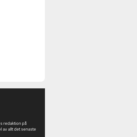
 redaktion på
l av allt det senaste