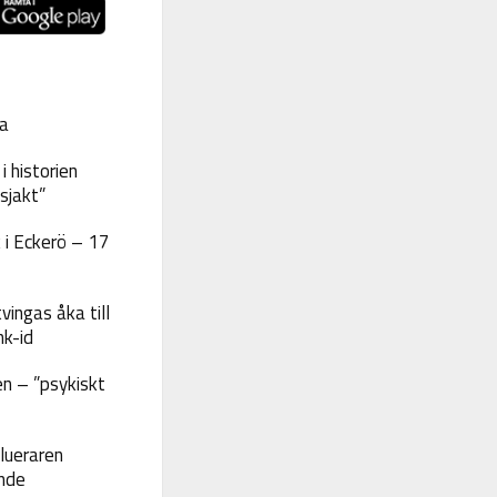
a
 historien
sjakt”
 i Eckerö – 17
vingas åka till
nk-id
n – ”psykiskt
lueraren
nde