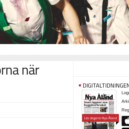
orna när
DIGITALTIDNINGE
Logg
Arki
Regi
Läs dagens Nya Åland