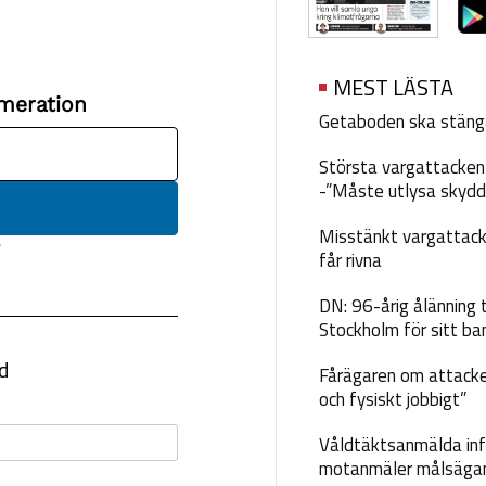
MEST LÄSTA
Getaboden ska stäng
Största vargattacken i
-”Måste utlysa skydd
Misstänkt vargattack
får rivna
DN: 96-årig ålänning t
Stockholm för sitt ba
Fårägaren om attacke
och fysiskt jobbigt”
Våldtäktsanmälda inf
motanmäler målsäga