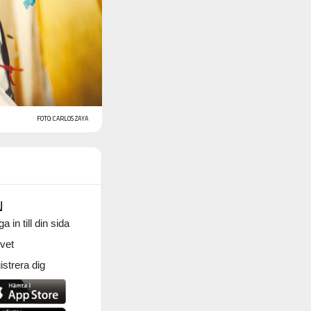
FOTO: CARLOS ZAYA
N
a in till din sida
vet
strera dig