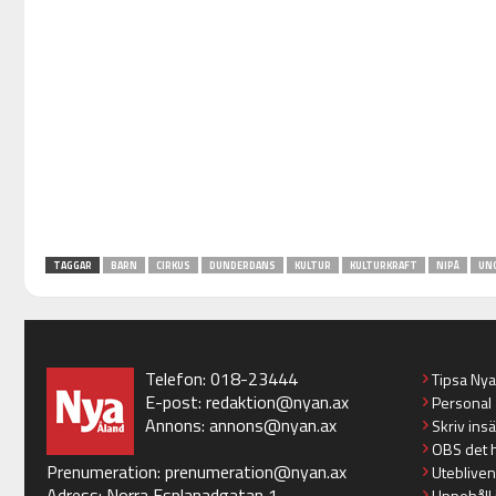
TAGGAR
BARN
CIRKUS
DUNDERDANS
KULTUR
KULTURKRAFT
NIPÅ
UN
Telefon: 018-23444
Tipsa Ny
E-post:
redaktion@nyan.ax
Personal
Annons:
annons@nyan.ax
Skriv ins
OBS det 
Prenumeration:
prenumeration@nyan.ax
Utebliven
Adress: Norra Esplanadgatan 1
Uppehåll 