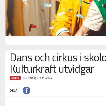
Dans och cirkus i skol
Kulturkraft utvidgar
12:07 lördag, 27 april, 2024
KULTUR
DELA