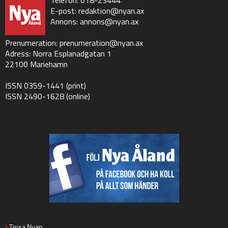
E-post:
redaktion@nyan.ax
Annons:
annons@nyan.ax
Prenumeration:
prenumeration@nyan.ax
Adress: Norra Esplanadgatan 1
22100 Mariehamn
ISSN 0359-1441 (print)
ISSN 2490-1628 (online)
Tipsa Nyan