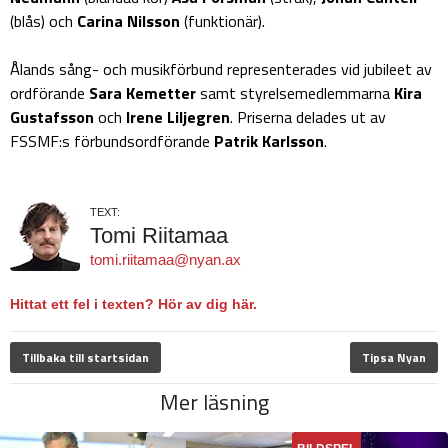
(blås) och
Carina Nilsson
(funktionär).
Ålands sång- och musikförbund representerades vid jubileet av
ordförande
Sara Kemetter
samt styrelsemedlemmarna
Kira
Gustafsson
och
Irene Liljegren
. Priserna delades ut av
FSSMF:s förbundsordförande
Patrik Karlsson
.
TEXT:
Tomi Riitamaa
tomi.riitamaa@nyan.ax
Hittat ett fel i texten? Hör av dig här.
Tillbaka till startsidan
Tipsa Nyan
Mer läsning