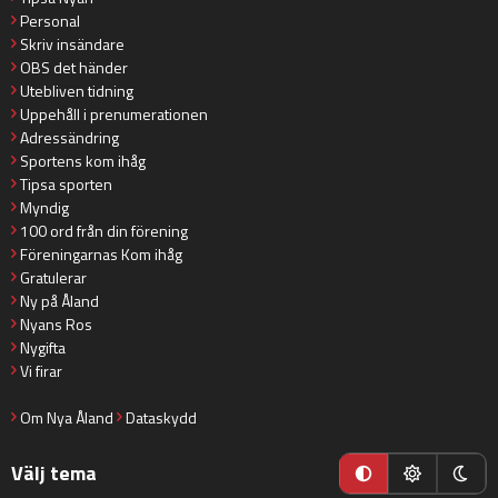
Personal
Skriv insändare
OBS det händer
Utebliven tidning
Uppehåll i prenumerationen
Adressändring
Sportens kom ihåg
Tipsa sporten
Myndig
100 ord från din förening
Föreningarnas Kom ihåg
Gratulerar
Ny på Åland
Nyans Ros
Nygifta
Vi firar
Om Nya Åland
Dataskydd
Välj tema