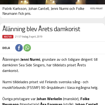
Patrik Karlsson, Johan Cantell, Jenni Nurmi och Folke
FOTO: PRIVAT
Neumann fick pris.
Ålänning blev Årets damkorist
21:57 tisdag, 9 april, 2019
KULTUR
DELA
Ålänningen
Jenni Nurmi
, grundare av och tidigare dirigent till
damkören Sea Side Singers, har tilldelats priset Årets
damkorist.
Nurmi tilldelades priset vid Finlands svenska sång- och
musikförbunds (FSSMF) 90-årsjubileum i Vasa ingångna helg.
Övriga pristagare var
Johan Werkelin
(manskör),
Folke
Neumann
(blandad kör)
Åsa Forsman
(stråk),
Johan Cantell