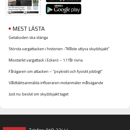
MEST LÄSTA
Getaboden ska stänga
Största vargattacken i historien -”Måste utlysa skyddsjakt”
Misstänkt vargattack i Eckerö – 17 får rivna
Fårägaren om attacken – ”psykiskt och fysiskt jobbigt”
Våldtäktsanmälda influeraren motanmäler målsägande
Just nu: beslut om skyddsjakt taget
Telefon: 018-23444