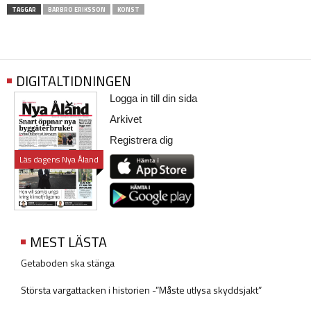
TAGGAR
BARBRO ERIKSSON
KONST
DIGITALTIDNINGEN
Logga in till din sida
Arkivet
Registrera dig
Läs dagens Nya Åland
MEST LÄSTA
Getaboden ska stänga
Största vargattacken i historien -”Måste utlysa skyddsjakt”