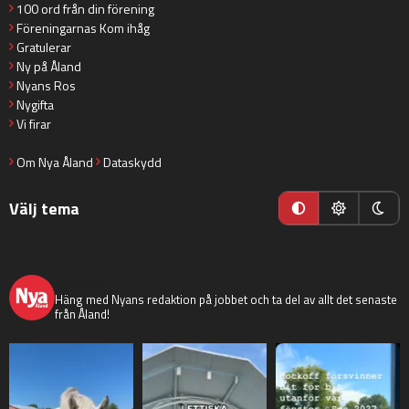
100 ord från din förening
Föreningarnas Kom ihåg
Gratulerar
Ny på Åland
Nyans Ros
Nygifta
Vi firar
Om Nya Åland
Dataskydd
Välj tema
nyaaland
Häng med Nyans redaktion på jobbet och ta del av allt det senaste
från Åland!