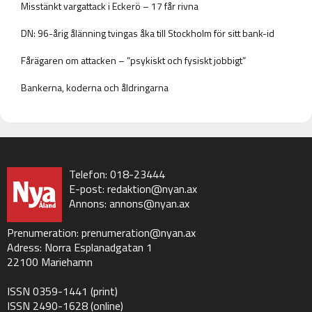
Misstänkt vargattack i Eckerö – 17 får rivna
DN: 96-årig ålänning tvingas åka till Stockholm för sitt bank-id
Fårägaren om attacken – ”psykiskt och fysiskt jobbigt”
Bankerna, koderna och åldringarna
Telefon: 018-23444
E-post:
redaktion@nyan.ax
Annons:
annons@nyan.ax
Prenumeration:
prenumeration@nyan.ax
Adress: Norra Esplanadgatan 1
22100 Mariehamn
ISSN 0359-1441 (print)
ISSN 2490-1628 (online)