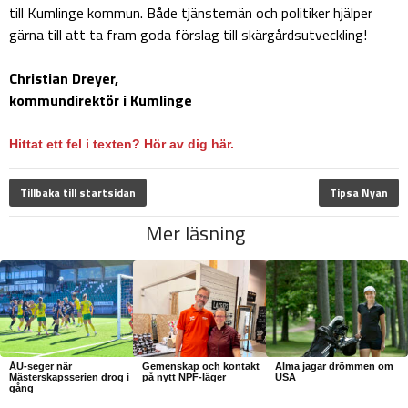
till Kumlinge kommun. Både tjänstemän och politiker hjälper
gärna till att ta fram goda förslag till skärgårdsutveckling!
Christian Dreyer,
kommundirektör i Kumlinge
Hittat ett fel i texten? Hör av dig här.
Tillbaka till startsidan
Tipsa Nyan
Mer läsning
ÅU-seger när
Gemenskap och kontakt
Alma jagar drömmen om
Mästerskapsserien drog i
på nytt NPF-läger
USA
gång