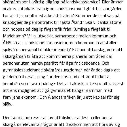
skärgårdsbor likvärdig tillgång på landskapsservice? Eller ämnar
ni aktivt utlokalisera någon landskapsmyndighet till skärgården
för att hjälpa till med arbetstillfällen? Kommer det satsas på
snabbgående persontrafik till fasta Åland? Ska vi tänka större
och hoppas på daglig flygtrafik från Kumlinge flygfält till
Mariehamn? Vill ni utveckla samarbetet mellan kommun och
ÅHS så att landskapet finansierar men kommunen anställer
sjukvårdspersonal till äldreboendet? Ett annat förslag vore att
i skärgården tillåta att kommunerna planerar områden där
personer utan hembygdsrätt får äga fritidsboende. Och
gymnasiestuderande skärgårdsungdomar, när är det dags att
ge dem full ersättning för den kostnad det är att flytta
hemifrån som sextonåring? Det är faktiskt inte socialt rättvist
att ens möjlighet att gå gymnasiet hänger samman med
familjens ekonomi. Och Ålandstrafiken är ju ett kapitel för sig
själv.
Den som är intresserad av att diskutera dessa eller andra
skärgårdsrelevanta frågor är alltid välkommen att höra av sig