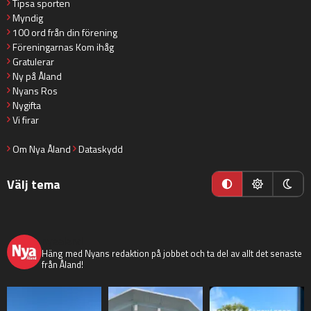
Tipsa sporten
Myndig
100 ord från din förening
Föreningarnas Kom ihåg
Gratulerar
Ny på Åland
Nyans Ros
Nygifta
Vi firar
Om Nya Åland
Dataskydd
Välj tema
nyaaland
Häng med Nyans redaktion på jobbet och ta del av allt det senaste
från Åland!