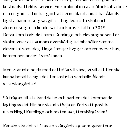
kostnadseffektiv service. En kombination av målinriktat arbete
och en gnutta tur har gjort att vi nu bland annat har Ålands
lägsta barnomsorgsavgifter, hög kvalitet i skola och
äldreomsorg och kunde sänka inkomstskatten 2019.
Dessutom föds det barn i Kumlinge och elevprognosen för
skolan visar att vi inom överskådlig tid bibehåller samma
elevantal som idag. Unga familjer bygger och renoverar hus,
kommunen andas framåtanda.
Men vi är inte nöjda med detta! Vi vill växa, vi vill att fler ska
kunna bosätta sig i det fantastiska samhälle Ålands
ytterskärgård är!
Så frågan till alla kandidater och partier i det kommande
lagtingsvalet blir: hur ska ni stödja en fortsatt positiv
utveckling i Kumlinge och resten av ytterskärgården?
Kanske ska det stiftas en skärgårdslag som garanterar