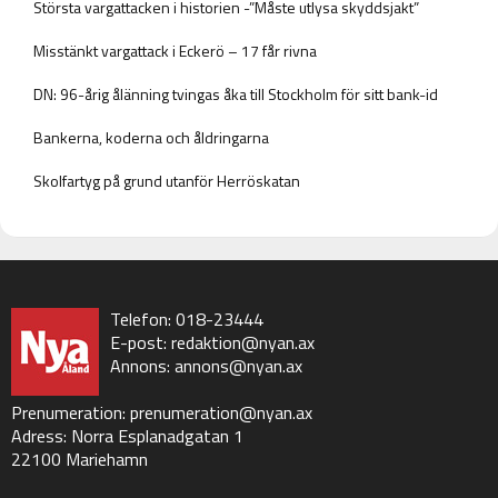
Största vargattacken i historien -”Måste utlysa skyddsjakt”
Misstänkt vargattack i Eckerö – 17 får rivna
DN: 96-årig ålänning tvingas åka till Stockholm för sitt bank-id
Bankerna, koderna och åldringarna
Skolfartyg på grund utanför Herröskatan
Telefon: 018-23444
E-post:
redaktion@nyan.ax
Annons:
annons@nyan.ax
Prenumeration:
prenumeration@nyan.ax
Adress: Norra Esplanadgatan 1
22100 Mariehamn