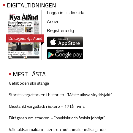
DIGITALTIDNINGEN
Logga in till din sida
Arkivet
Registrera dig
Läs dagens Nya Åland
MEST LÄSTA
Getaboden ska stänga
Största vargattacken i historien -”Måste utlysa skyddsjakt”
Misstänkt vargattack i Eckerö – 17 får rivna
Fårägaren om attacken – ”psykiskt och fysiskt jobbigt”
Våldtäktsanmälda influeraren motanmäler målsägande