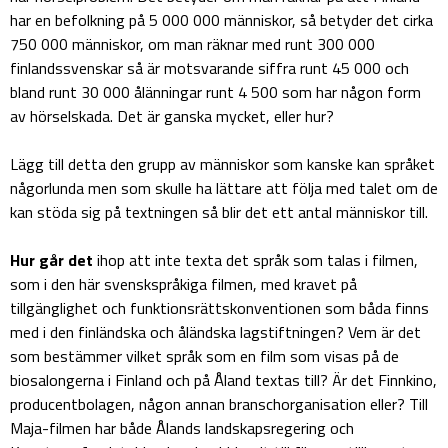
har en befolkning på 5 000 000 människor, så betyder det cirka
750 000 människor, om man räknar med runt 300 000
finlandssvenskar så är motsvarande siffra runt 45 000 och
bland runt 30 000 ålänningar runt 4 500 som har någon form
av hörselskada. Det är ganska mycket, eller hur?
Lägg till detta den grupp av människor som kanske kan språket
någorlunda men som skulle ha lättare att följa med talet om de
kan stöda sig på textningen så blir det ett antal människor till.
Hur går det
ihop att inte texta det språk som talas i filmen,
som i den här svenskspråkiga filmen, med kravet på
tillgänglighet och funktionsrättskonventionen som båda finns
med i den finländska och åländska lagstiftningen? Vem är det
som bestämmer vilket språk som en film som visas på de
biosalongerna i Finland och på Åland textas till? Är det Finnkino,
producentbolagen, någon annan branschorganisation eller? Till
Maja-filmen har både Ålands landskapsregering och