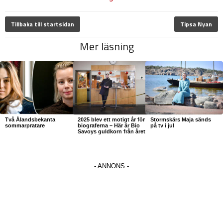
Tillbaka till startsidan
Tipsa Nyan
Mer läsning
Två Ålandsbekanta
2025 blev ett motigt år för
Stormskärs Maja sänds
sommarpratare
biograferna – Här är Bio
på tv i jul
Savoys guldkorn från året