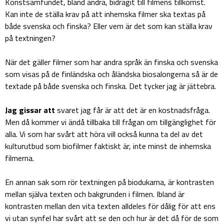
Konstsamfundet, bland andra, bidragit till filmens tillkomst.
Kan inte de ställa krav på att inhemska filmer ska textas på
både svenska och finska? Eller vem är det som kan ställa krav
på textningen?
När det gäller filmer som har andra språk än finska och svenska
som visas på de finländska och åländska biosalongerna så är de
textade på både svenska och finska. Det tycker jag är jättebra.
Jag gissar att
svaret jag får är att det är en kostnadsfråga.
Men då kommer vi ändå tillbaka till frågan om tillgänglighet för
alla. Vi som har svårt att höra vill också kunna ta del av det
kulturutbud som biofilmer faktiskt är, inte minst de inhemska
filmerna.
En annan sak som rör textningen på biodukarna, är kontrasten
mellan själva texten och bakgrunden i filmen. Ibland är
kontrasten mellan den vita texten alldeles för dålig för att ens
vi utan synfel har svårt att se den och hur är det då för de som