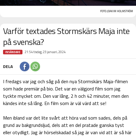
FOTO: JOAKIM HOLMSTRÖM
Varför textades Stormskärs Maja inte
på svenska?
21:54 tisdag, 23 januari, 2024
INSÄNDARE
DELA
I fredags var jag och såg på den nya Stormskärs Maja-filmen
som hade premiär på bio. Det var en välgjord film som jag
tyckte mycket om. Den var lång, 2 h och 42 minuter, men den
kändes inte så lång. En film som är väl värd att se!
Men ibland var det lite svårt att höra vad som sades, dels på
grund av bakgrundsljud, dels att en del pratade ganska tyst
eller otydligt. Jag är hörselskadad så jag är van vid att är så här