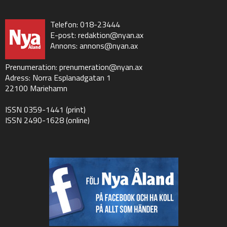
Telefon: 018-23444
E-post:
redaktion@nyan.ax
Annons:
annons@nyan.ax
Prenumeration:
prenumeration@nyan.ax
Adress: Norra Esplanadgatan 1
22100 Mariehamn
ISSN 0359-1441 (print)
ISSN 2490-1628 (online)