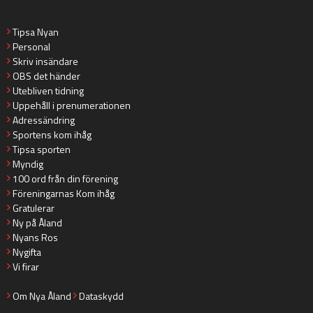
Tipsa Nyan
Personal
Skriv insändare
OBS det händer
Utebliven tidning
Uppehåll i prenumerationen
Adressändring
Sportens kom ihåg
Tipsa sporten
Myndig
100 ord från din förening
Föreningarnas Kom ihåg
Gratulerar
Ny på Åland
Nyans Ros
Nygifta
Vi firar
Om Nya Åland
Dataskydd