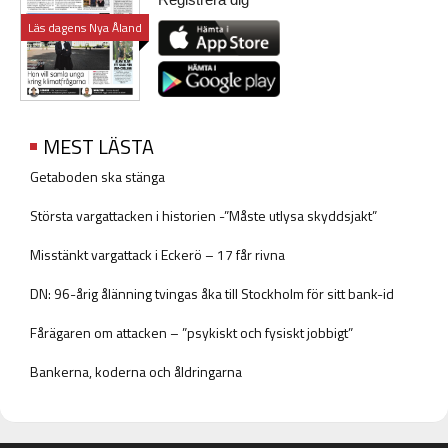
Läs dagens Nya Åland
MEST LÄSTA
Getaboden ska stänga
Största vargattacken i historien -”Måste utlysa skyddsjakt”
Misstänkt vargattack i Eckerö – 17 får rivna
DN: 96-årig ålänning tvingas åka till Stockholm för sitt bank-id
Fårägaren om attacken – ”psykiskt och fysiskt jobbigt”
Bankerna, koderna och åldringarna