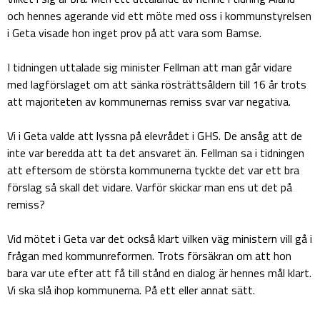
och hennes agerande vid ett möte med oss i kommunstyrelsen
i Geta visade hon inget prov på att vara som Bamse.
I tidningen uttalade sig minister Fellman att man går vidare
med lagförslaget om att sänka rösträttsåldern till 16 år trots
att majoriteten av kommunernas remiss svar var negativa.
Vi i Geta valde att lyssna på elevrådet i GHS. De ansåg att de
inte var beredda att ta det ansvaret än. Fellman sa i tidningen
att eftersom de största kommunerna tyckte det var ett bra
förslag så skall det vidare. Varför skickar man ens ut det på
remiss?
Vid mötet i Geta var det också klart vilken väg ministern vill gå i
frågan med kommunreformen. Trots försäkran om att hon
bara var ute efter att få till stånd en dialog är hennes mål klart.
Vi ska slå ihop kommunerna. På ett eller annat sätt.