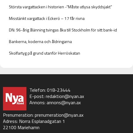
Största vargattacken i historien -”Måste utlysa skyddsjakt”
Misstänkt vargattack i Eckerö – 17 får rivna
DN: 96-årig ålänning tvingas åka till Stockholm för sitt bank-id
Bankerna, koderna och åldringarna
Skolfartyg på grund utanför Herröskatan
Telefon: 018-23444
E-post:
redaktion@nyan.ax
Annons:
annons@nyan.ax
Prenumeration:
prenumeration@nyan.ax
Adress: Norra Esplanadgatan 1
22100 Mariehamn