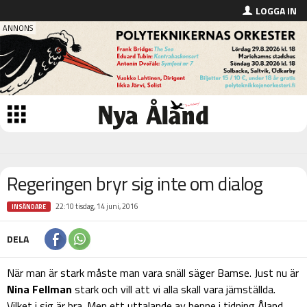
LOGGA IN
Regeringen bryr sig inte om dialog
22:10 tisdag, 14 juni, 2016
INSÄNDARE
DELA
När man är stark måste man vara snäll säger Bamse. Just nu är
Nina Fellman
stark och vill att vi alla skall vara jämställda.
Vilket i sig är bra. Men ett uttalande av henne i tidning Åland