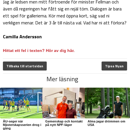
Jag är ledsen men mitt förtroende för minister Fellman och
även då regeringen har fått sig en rejäl törn. Dialogen är bara
ett spel för gallerierna. Kör med öppna kort, säg vad ni
verkligen menar. Det är 3 år till nästa val. Vad har ni att förlora?
Camilla Andersson
Hittat ett fel i texten? Hör av dig här.
Tillbaka till startsidan
Tipsa Nyan
Mer läsning
ÅU-seger när
Gemenskap och kontakt
Alma jagar drömmen om
Mästerskapsserien drog i
på nytt NPF-läger
USA
gång