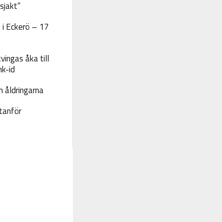
sjakt”
 i Eckerö – 17
vingas åka till
nk-id
 åldringarna
tanför