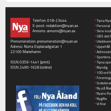
Telefon: 018-23444
Tipsa Ny
E-post:
redaktion@nyan.ax
Personal
Annons:
annons@nyan.ax
Skriv ins
OBS det 
Prenumeration:
prenumeration@nyan.ax
Utebliven
Adress: Norra Esplanadgatan 1
Uppehåll 
22100 Mariehamn
Adressän
Sportens
ISSN 0359-1441 (print)
Tipsa spo
ISSN 2490-1628 (online)
Myndig
100 ord f
Förening
Gratulera
Ny på Åla
Nyans Ro
Nygifta
Vi firar