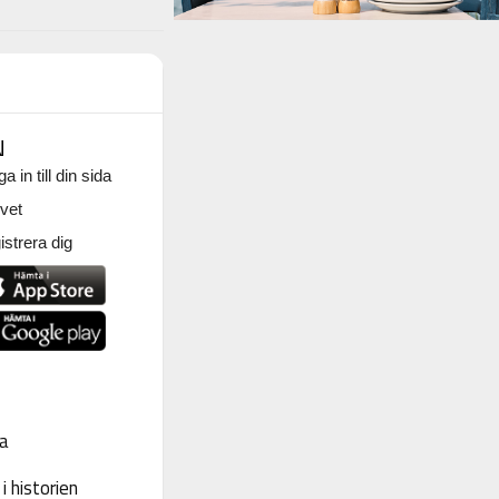
N
a in till din sida
vet
strera dig
a
 historien