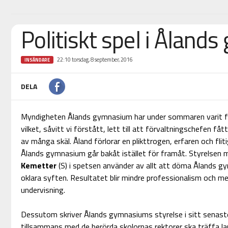
Politiskt spel i Ålan
22:10 torsdag, 8 september, 2016
INSÄNDARE
DELA
Myndigheten Ålands gymnasium har under sommaren varit för
vilket, såvitt vi förstått, lett till att förvaltningschefen få
av många skäl. Åland förlorar en plikttrogen, erfaren och fl
Ålands gymnasium går bakåt istället för framåt. Styrelsen
Kemetter
(S) i spetsen använder av allt att döma Ålands 
oklara syften. Resultatet blir mindre professionalism och m
undervisning.
Dessutom skriver Ålands gymnasiums styrelse i sitt senaste
tillsammans med de berörda skolornas rektorer ska träffa la