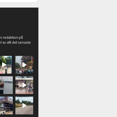
 redaktion på
l av allt det senaste