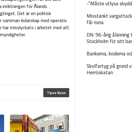
-”Måste utlysa skydd
 inriktningen för Ålands
inget. Det är en politisk
Misstänkt vargattack
ar samman ledarskap med operativ
får rivna
e har misslyckats i arbetet med att
 myndigheter.
DN: 96-årig ålänning t
Stockholm för sitt ba
Bankerna, koderna och
Skolfartyg på grund u
Herröskatan
Tipsa Nyan