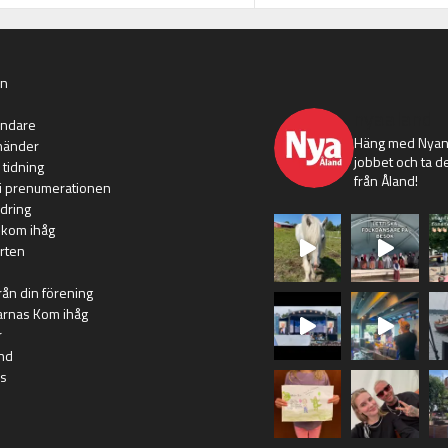
an
nyaaland
ändare
Häng med Nyans
händer
jobbet och ta de
 tidning
från Åland!
i prenumerationen
dring
 kom ihåg
rten
rån din förening
arnas Kom ihåg
r
nd
s