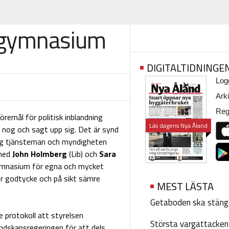
ds gymnasium
DIGITALTIDNINGE
Logg
Arki
Regi
emål för politisk inblandning
Läs dagens Nya Åland
tt nog och sagt upp sig. Det är synd
itig tjänsteman och myndigheten
 med
John Holmberg
(Lib) och
Sara
gymnasium för egna och mycket
er godtycke och på sikt sämre
MEST LÄSTA
Getaboden ska stäng
 protokoll att styrelsen
Största vargattacken i
ndskapsregeringen för att dels