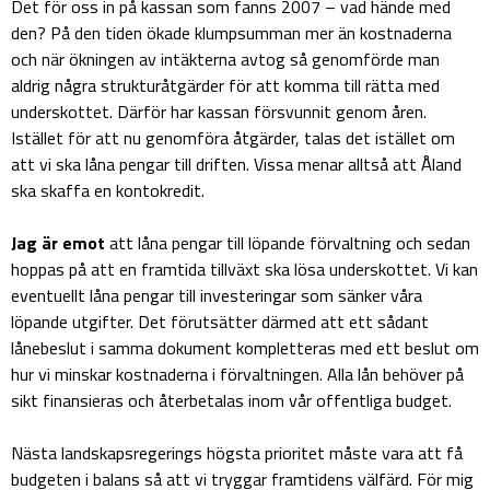
Det för oss in på kassan som fanns 2007 – vad hände med
den? På den tiden ökade klumpsumman mer än kostnaderna
och när ökningen av intäkterna avtog så genomförde man
aldrig några strukturåtgärder för att komma till rätta med
underskottet. Därför har kassan försvunnit genom åren.
Istället för att nu genomföra åtgärder, talas det istället om
att vi ska låna pengar till driften. Vissa menar alltså att Åland
ska skaffa en kontokredit.
Jag är emot
att låna pengar till löpande förvaltning och sedan
hoppas på att en framtida tillväxt ska lösa underskottet. Vi kan
eventuellt låna pengar till investeringar som sänker våra
löpande utgifter. Det förutsätter därmed att ett sådant
lånebeslut i samma dokument kompletteras med ett beslut om
hur vi minskar kostnaderna i förvaltningen. Alla lån behöver på
sikt finansieras och återbetalas inom vår offentliga budget.
Nästa landskapsregerings högsta prioritet måste vara att få
budgeten i balans så att vi tryggar framtidens välfärd. För mig