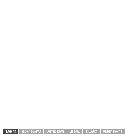
TAGGAR
KLUMPSUMMA
LAGTINGSVAL
LIBERAL
TILLVÄXT
UNDERSKOTT