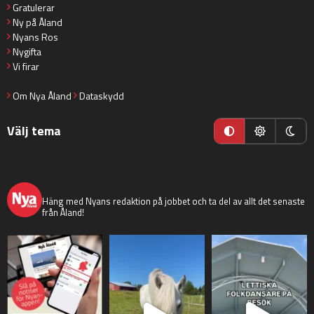
Gratulerar
Ny på Åland
Nyans Ros
Nygifta
Vi firar
Om Nya Åland
Dataskydd
Välj tema
nyaaland
Häng med Nyans redaktion på jobbet och ta del av allt det senaste
från Åland!