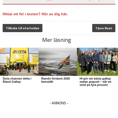
Hittat ett fel i texten? Hör av dig här.
Tillbaka till startsidan
Tipsa Nyan
Mer läsning
Sista chansen delta i
Ålands förskott 2026
HI gör sin bästa gallup
Åland Gallup
fastställt
sedan augusti – når ett
stöd på fyra procent