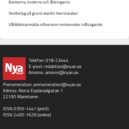
Bankerna, koderna och åldringarna
Skolfartyg på grund utanför Herröskatan
Våldtäktsanmälda influeraren motanmäler målsägande
Telefon: 018-23444
E-post:
redaktion@nyan.ax
Annons:
annons@nyan.ax
Prenumeration:
prenumeration@nyan.ax
Adress: Norra Esplanadgatan 1
22100 Mariehamn
ISSN 0359-1441 (print)
ISSN 2490-1628 (online)