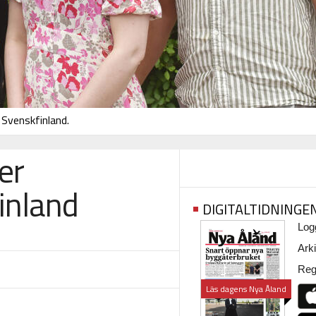
Svenskfinland.
er
inland
DIGITALTIDNINGE
Logg
Arki
Regi
Läs dagens Nya Åland