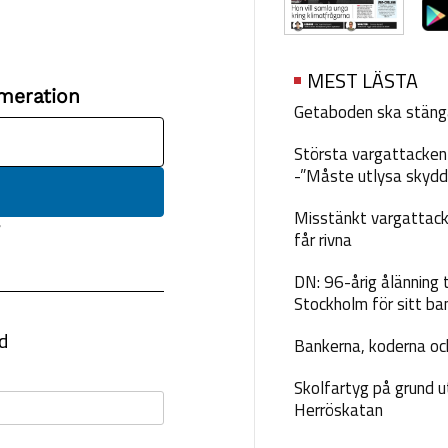
MEST LÄSTA
Getaboden ska stäng
Största vargattacken i
-”Måste utlysa skydd
Misstänkt vargattack
får rivna
DN: 96-årig ålänning t
Stockholm för sitt ba
Bankerna, koderna och
Skolfartyg på grund u
Herröskatan