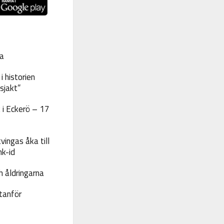
a
 historien
sjakt”
 i Eckerö – 17
vingas åka till
nk-id
 åldringarna
tanför