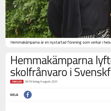
Hemmakämparna är en nystartad förening som verkar i hela 
Hemmakämparna lyft
skolfrånvaro i Svenskf
08:39 lördag, 9 augusti, 2025
FAMILJEN
DELA