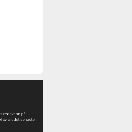
 redaktion på
l av allt det senaste