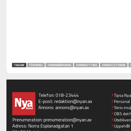
TAGGAR
FÖRENING
HEMMAKÄMPARNA
HEMMASITTARE
HENRIK LÖTHMAN
Telefon: 018-23444
Tipsa Ny
E-post:
redaktion@nyan.ax
Personal
Annons:
annons@nyan.ax
Skriv ins
OBS det 
Prenumeration:
prenumeration@nyan.ax
Utebliven
Adress: Norra Esplanadgatan 1
Uppehåll 