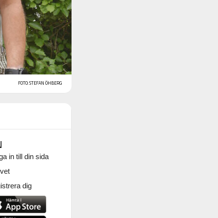
FOTO: STEFAN ÖHBERG
N
a in till din sida
vet
strera dig