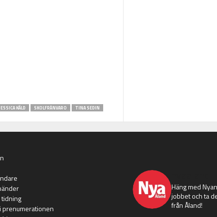
JESSICA KÄLD
SKOLFRÅNVARO
TINA SEDIN
an
nyaaland
ändare
Häng med Nyans
händer
jobbet och ta de
 tidning
från Åland!
i prenumerationen