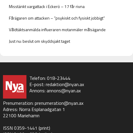
Misstänkt vargattack i Eckerö – 17 får rivna
Fårägaren om attacken – ”psykiskt och fysiskt jobbigt”
Våldtäktsanmälda influeraren motanmäler målsägande
Just nu: beslut om skyddsjakt taget
Telefon: 018-23444
E-post:
redaktion@nyan.ax
Annons:
annons@nyan.ax
Prenumeration:
prenumeration@nyan.ax
Adress: Norra Esplanadgatan 1
22100 Mariehamn
ISSN 0359-1441 (print)