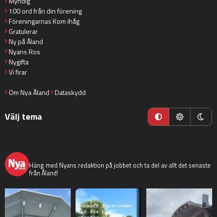
Myndig
100 ord från din förening
Föreningarnas Kom ihåg
Gratulerar
Ny på Åland
Nyans Ros
Nygifta
Vi firar
Om Nya Åland
Dataskydd
Välj tema
nyaaland
Häng med Nyans redaktion på jobbet och ta del av allt det senaste
från Åland!