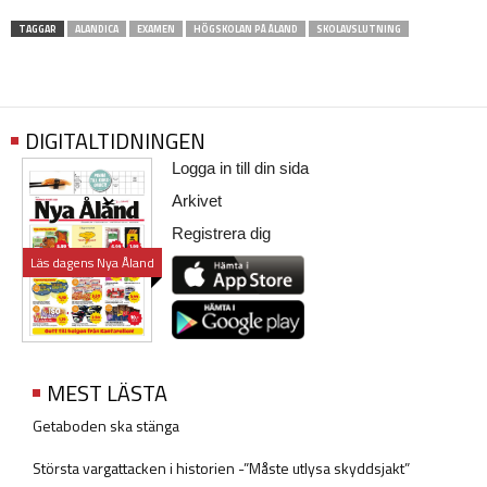
TAGGAR
ALANDICA
EXAMEN
HÖGSKOLAN PÅ ÅLAND
SKOLAVSLUTNING
DIGITALTIDNINGEN
Logga in till din sida
Arkivet
Registrera dig
Läs dagens Nya Åland
MEST LÄSTA
Getaboden ska stänga
Största vargattacken i historien -”Måste utlysa skyddsjakt”