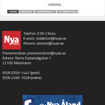
TAGGAR
SKOLPOLIS
TRAFIKSÄKERHET
YTTERNÄS SKOLA
Telefon: 018-23444
E-post:
redaktion@nyan.ax
Annons:
annons@nyan.ax
Prenumeration:
prenumeration@nyan.ax
Adress: Norra Esplanadgatan 1
22100 Mariehamn
ISSN 0359-1441 (print)
ISSN 2490-1628 (online)