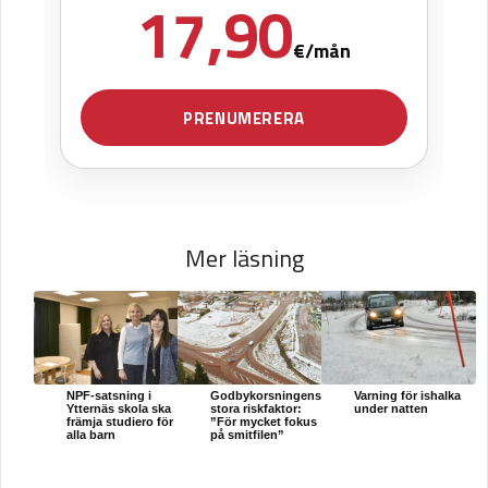
Mer läsning
NPF-satsning i
Godbykorsningens
Varning för ishalka
Ytternäs skola ska
stora riskfaktor:
under natten
främja studiero för
”För mycket fokus
alla barn
på smitfilen”