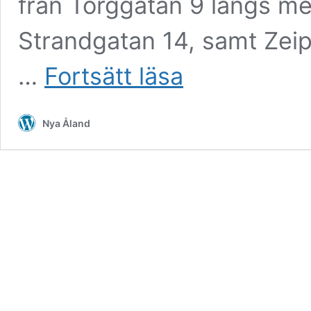
från Torggatan 9 längs me
Strandgatan 14, samt Zei
Högt
…
Fortsätt läsa
pris
för
Lindex
Nya Åland
stängning